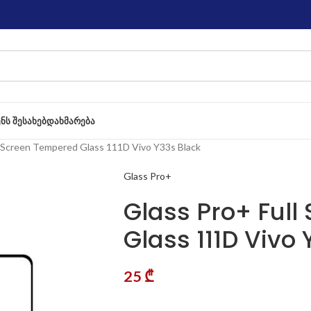
ᲔᲜᲡ ᲨᲔᲡᲐᲮᲔᲑ
ᲓᲐᲮᲛᲐᲠᲔᲑᲐ
l Screen Tempered Glass 111D Vivo Y33s Black
Glass Pro+
Glass Pro+ Ful
Glass 111D Vivo 
25
₾