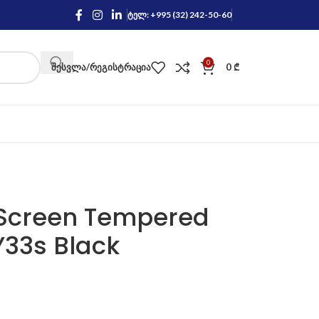
ტელ: +995 (32) 242-50-60
0
ᲨᲔᲡᲕᲚᲐ/ᲠᲔᲒᲘᲡᲢᲠᲐᲪᲘᲐ
0
₾
l Screen Tempered
Y33s Black