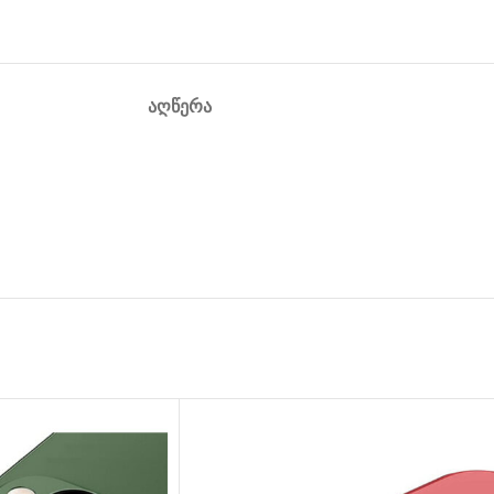
ᲐᲦᲬᲔᲠᲐ