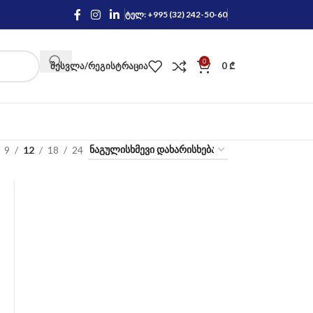
ტელ: +995 (32) 242-50-60
0
ᲨᲔᲡᲕᲚᲐ/ᲠᲔᲒᲘᲡᲢᲠᲐᲪᲘᲐ
0
₾
9
12
18
24