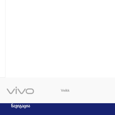
Veikk
Trust
ᲜᲐᲕᲘᲒᲐᲪᲘᲐ