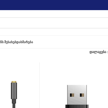
ᲔᲜᲡ ᲨᲔᲡᲐᲮᲔᲑ
ᲓᲐᲮᲛᲐᲠᲔᲑᲐ
დალაგება