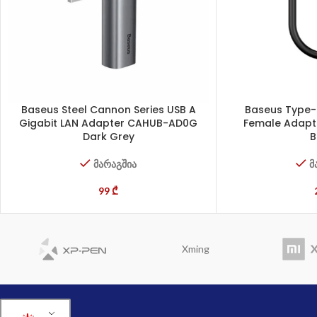
Baseus Steel Cannon Series USB A
Baseus Type-
Gigabit LAN Adapter CAHUB-AD0G
Female Adapt
Dark Grey
B
მარაგშია
მ
99
₾
Xming