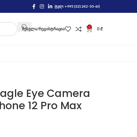
ტელ: +995 (32) 242-50-60
0
ᲨᲔᲡᲕᲚᲐ/ᲠᲔᲒᲘᲡᲢᲠᲐᲪᲘᲐ
0
₾
Eagle Eye Camera
Phone 12 Pro Max