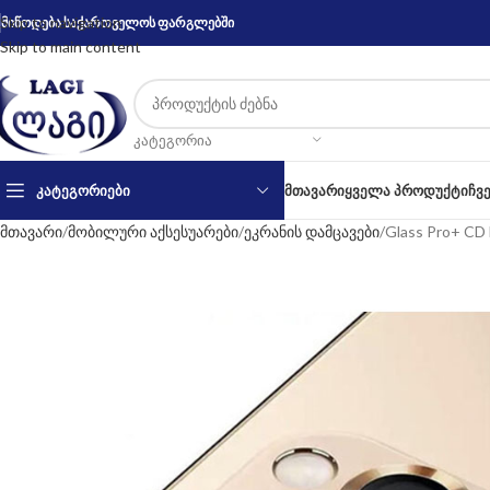
Skip to navigation
მიწოდება საქართველოს ფარგლებში
Skip to main content
ᲙᲐᲢᲔᲒᲝᲠᲘᲐ
ᲙᲐᲢᲔᲒᲝᲠᲘᲔᲑᲘ
ᲛᲗᲐᲕᲐᲠᲘ
ᲧᲕᲔᲚᲐ ᲞᲠᲝᲓᲣᲥᲢᲘ
ᲩᲕ
მთავარი
მობილური აქსესუარები
ეკრანის დამცავები
Glass Pro+ CD 