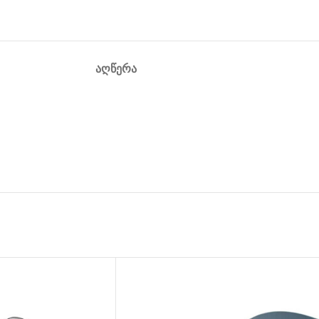
ᲐᲦᲬᲔᲠᲐ