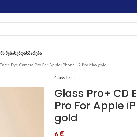
ᲔᲜᲡ ᲨᲔᲡᲐᲮᲔᲑ
ᲓᲐᲮᲛᲐᲠᲔᲑᲐ
Eagle Eye Camera Pro For Apple iPhone 12 Pro Max gold
Glass Pro+
Glass Pro+ CD 
Pro For Apple i
gold
6
₾