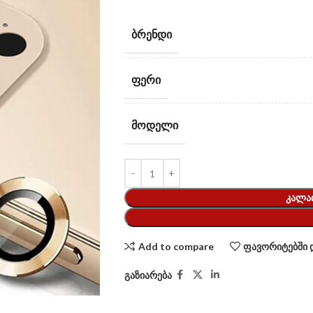
ᲑᲠᲔᲜᲓᲘ
ᲤᲔᲠᲘ
ᲛᲝᲓᲔᲚᲘ
ᲙᲐᲚᲐ
Add to compare
ფავორიტებში 
გაზიარება