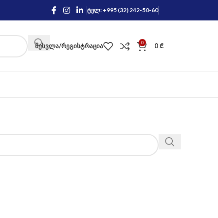
ტელ: +995 (32) 242-50-60
0
ᲨᲔᲡᲕᲚᲐ/ᲠᲔᲒᲘᲡᲢᲠᲐᲪᲘᲐ
0
₾