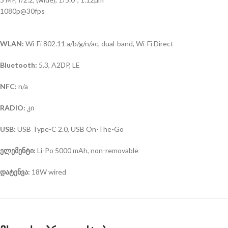
1080p@30fps
WLAN:
Wi-Fi 802.11 a/b/g/n/ac, dual-band, Wi-Fi Direct
Bluetooth:
5.3, A2DP, LE
NFC:
n/a
RADIO:
კი
USB:
USB Type-C 2.0, USB On-The-Go
ელემენტი:
Li-Po 5000 mAh, non-removable
დატენვა:
18W wired