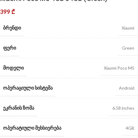
399
₾
ᲑᲠᲔᲜᲓᲘ
Xiaomi
ᲤᲔᲠᲘ
Green
ᲛᲝᲓᲔᲚᲘ
Xiaomi Poco M5
ᲝᲞᲔᲠᲐᲪᲘᲣᲚᲘ ᲡᲘᲡᲢᲔᲛᲐ
Android
ᲔᲙᲠᲐᲜᲘᲡ ᲖᲝᲛᲐ
6.58 inches
ᲝᲞᲔᲠᲐᲢᲘᲣᲚᲘ ᲛᲔᲮᲡᲘᲔᲠᲔᲑᲐ
4GB