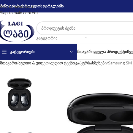
Skip to navigation
მიწოდება საქართველოს ფარგლებში
Skip to main content
ᲙᲐᲢᲔᲒᲝᲠᲘᲐ
ᲙᲐᲢᲔᲒᲝᲠᲘᲔᲑᲘ
ᲛᲗᲐᲕᲐᲠᲘ
ᲧᲕᲔᲚᲐ ᲞᲠᲝᲓᲣᲥᲢᲘ
ᲩᲕ
მთავარი
აუდიო & ვიდეო
აუდიო ტექნიკა
ყურსასმენები
Samsung SM-R