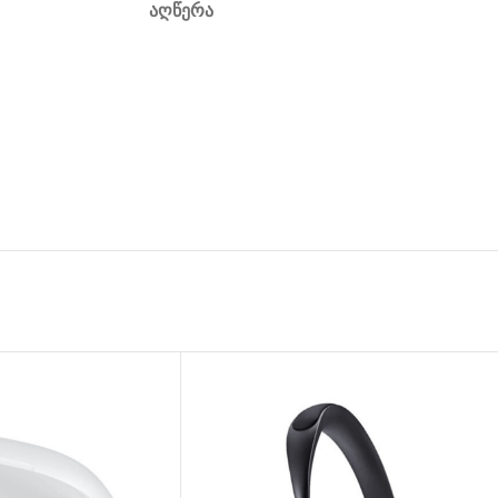
ᲐᲦᲬᲔᲠᲐ