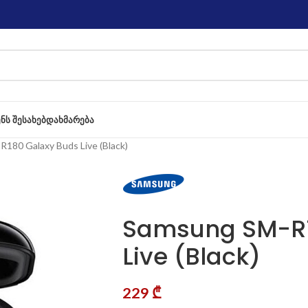
ᲔᲜᲡ ᲨᲔᲡᲐᲮᲔᲑ
ᲓᲐᲮᲛᲐᲠᲔᲑᲐ
180 Galaxy Buds Live (Black)
Samsung SM-R1
Live (Black)
229
₾