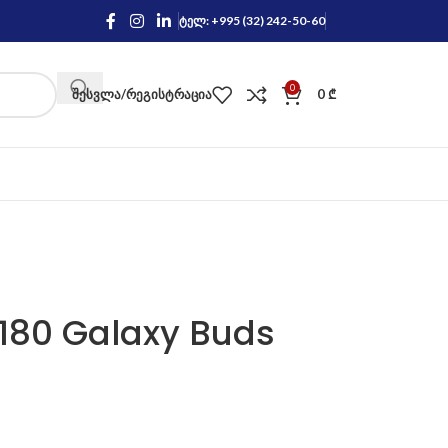
ტელ: +995 (32) 242-50-60
0
ᲨᲔᲡᲕᲚᲐ/ᲠᲔᲒᲘᲡᲢᲠᲐᲪᲘᲐ
0
₾
80 Galaxy Buds