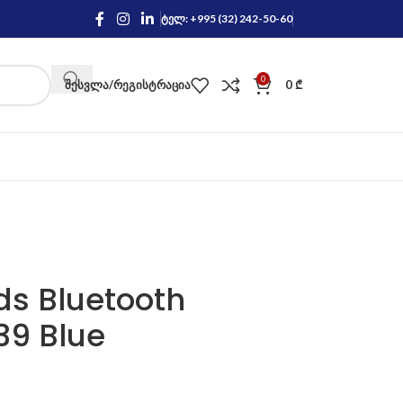
ტელ: +995 (32) 242-50-60
0
ᲨᲔᲡᲕᲚᲐ/ᲠᲔᲒᲘᲡᲢᲠᲐᲪᲘᲐ
0
₾
ds Bluetooth
9 Blue