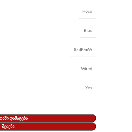
Hoco
Blue
85dB/mW
Wired
Yes
ᲗᲐᲨᲘ ᲓᲐᲛᲐᲢᲔᲑᲐ
ᲨᲔᲫᲔᲜᲐ