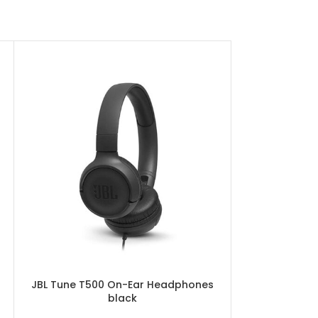
JBL Tune T500 On-Ear Headphones
Marshall M
black