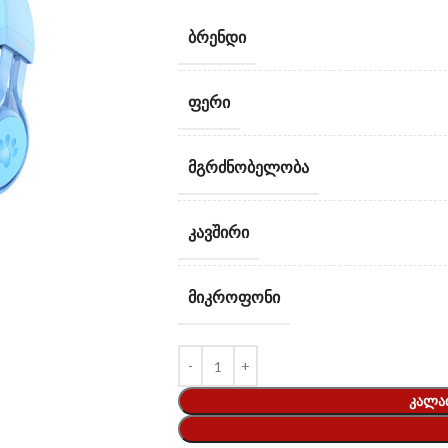
ᲑᲠᲔᲜᲓᲘ
ᲤᲔᲠᲘ
ᲛᲒᲠᲫᲜᲝᲑᲔᲚᲝᲑᲐ
ᲙᲐᲕᲨᲘᲠᲘ
ᲛᲘᲙᲠᲝᲤᲝᲜᲘ
ᲙᲐᲚᲐ