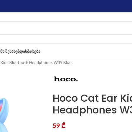
ᲔᲜᲡ ᲨᲔᲡᲐᲮᲔᲑ
ᲓᲐᲮᲛᲐᲠᲔᲑᲐ
 Kids Bluetooth Headphones W39 Blue
Hoco Cat Ear Ki
Headphones W3
59
₾