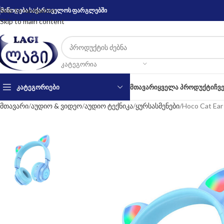
Skip to navigation
მიწოდება საქართველოს ფარგლებში
Skip to main content
ᲙᲐᲢᲔᲒᲝᲠᲘᲐ
ᲙᲐᲢᲔᲒᲝᲠᲘᲔᲑᲘ
ᲛᲗᲐᲕᲐᲠᲘ
ᲧᲕᲔᲚᲐ ᲞᲠᲝᲓᲣᲥᲢᲘ
ᲩᲕ
მთავარი
აუდიო & ვიდეო
აუდიო ტექნიკა
ყურსასმენები
Hoco Cat Ear