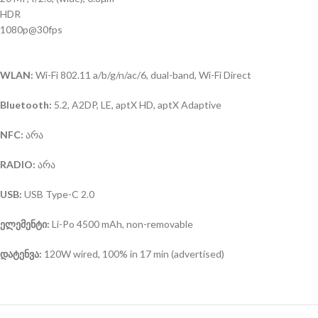
HDR
1080p@30fps
WLAN:
Wi-Fi 802.11 a/b/g/n/ac/6, dual-band, Wi-Fi Direct
Bluetooth:
5.2, A2DP, LE, aptX HD, aptX Adaptive
NFC:
არა
RADIO:
არა
USB:
USB Type-C 2.0
ელემენტი:
Li-Po 4500 mAh, non-removable
დატენვა:
120W wired, 100% in 17 min (advertised)