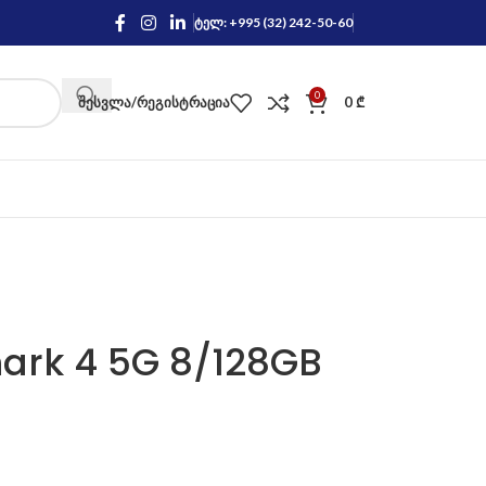
ტელ: +995 (32) 242-50-60
0
ᲨᲔᲡᲕᲚᲐ/ᲠᲔᲒᲘᲡᲢᲠᲐᲪᲘᲐ
0
₾
hark 4 5G 8/128GB