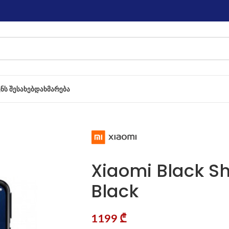
ᲔᲜᲡ ᲨᲔᲡᲐᲮᲔᲑ
ᲓᲐᲮᲛᲐᲠᲔᲑᲐ
Xiaomi Black S
Black
1199
₾