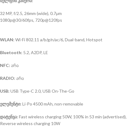
სელფის კამერა:
32 MP, f/2.5, 26mm (wide), 0.7µm
1080p@30/60fps, 720p@120fps
WLAN:
Wi-Fi 802.11 a/b/g/n/ac/6, Dual-band, Hotspot
Bluetooth:
5.2, A2DP, LE
NFC:
არა
RADIO:
არა
USB:
USB Type-C 2.0, USB On-The-Go
ელემენტი:
Li-Po 4500 mAh, non-removable
დატენვა:
Fast wireless charging 50W, 100% in 53 min (advertised),
Reverse wireless charging 10W