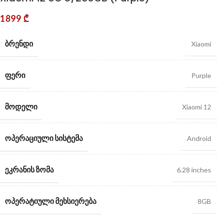
1899
₾
ᲑᲠᲔᲜᲓᲘ
Xiaomi
ᲤᲔᲠᲘ
Purple
ᲛᲝᲓᲔᲚᲘ
Xiaomi 12
ᲝᲞᲔᲠᲐᲪᲘᲣᲚᲘ ᲡᲘᲡᲢᲔᲛᲐ
Android
ᲔᲙᲠᲐᲜᲘᲡ ᲖᲝᲛᲐ
6.28 inches
ᲝᲞᲔᲠᲐᲢᲘᲣᲚᲘ ᲛᲔᲮᲡᲘᲔᲠᲔᲑᲐ
8GB