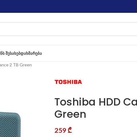
ᲔᲜᲡ ᲨᲔᲡᲐᲮᲔᲑ
ᲓᲐᲮᲛᲐᲠᲔᲑᲐ
ance 2 TB Green
Toshiba HDD Ca
Green
259
₾