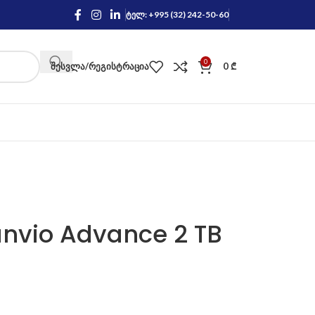
ტელ: +995 (32) 242-50-60
0
ᲨᲔᲡᲕᲚᲐ/ᲠᲔᲒᲘᲡᲢᲠᲐᲪᲘᲐ
0
₾
nvio Advance 2 TB