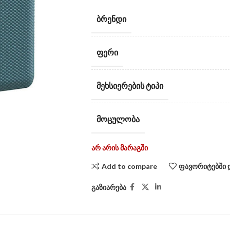
ᲑᲠᲔᲜᲓᲘ
ᲤᲔᲠᲘ
ᲛᲔᲮᲡᲘᲔᲠᲔᲑᲘᲡ ᲢᲘᲞᲘ
ᲛᲝᲪᲣᲚᲝᲑᲐ
არ არის მარაგში
Add to compare
ფავორიტებში 
გაზიარება