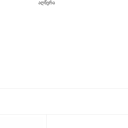
ᲐᲦᲬᲔᲠᲐ