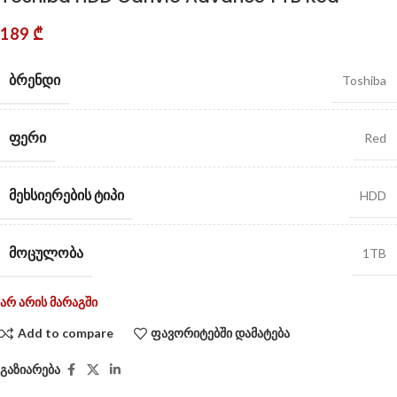
189
₾
ᲑᲠᲔᲜᲓᲘ
Toshiba
ᲤᲔᲠᲘ
Red
ᲛᲔᲮᲡᲘᲔᲠᲔᲑᲘᲡ ᲢᲘᲞᲘ
HDD
ᲛᲝᲪᲣᲚᲝᲑᲐ
1TB
არ არის მარაგში
Add to compare
ფავორიტებში დამატება
გაზიარება