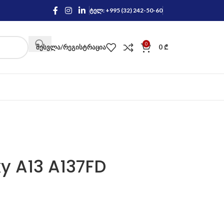
ტელ: +995 (32) 242-50-60
0
ᲨᲔᲡᲕᲚᲐ/ᲠᲔᲒᲘᲡᲢᲠᲐᲪᲘᲐ
0
₾
 A13 A137FD
)