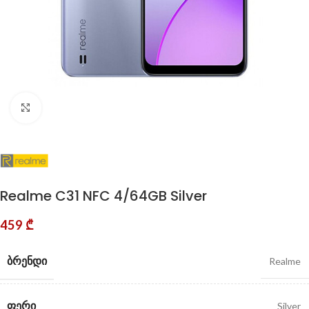
Click to enlarge
Realme C31 NFC 4/64GB Silver
459
₾
ᲑᲠᲔᲜᲓᲘ
Realme
ᲤᲔᲠᲘ
Silver