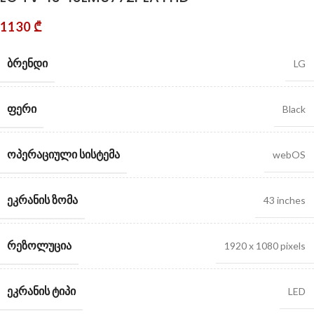
1130
₾
ᲑᲠᲔᲜᲓᲘ
LG
ᲤᲔᲠᲘ
Black
ᲝᲞᲔᲠᲐᲪᲘᲣᲚᲘ ᲡᲘᲡᲢᲔᲛᲐ
webOS
ᲔᲙᲠᲐᲜᲘᲡ ᲖᲝᲛᲐ
43 inches
ᲠᲔᲖᲝᲚᲣᲪᲘᲐ
1920 x 1080 pixels
ᲔᲙᲠᲐᲜᲘᲡ ᲢᲘᲞᲘ
LED