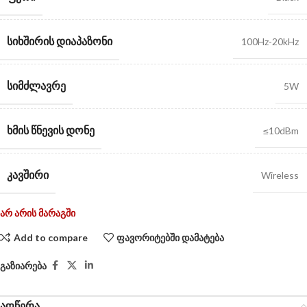
ᲡᲘᲮᲨᲘᲠᲘᲡ ᲓᲘᲐᲞᲐᲖᲝᲜᲘ
100Hz-20kHz
ᲡᲘᲛᲫᲚᲐᲕᲠᲔ
5W
ᲮᲛᲘᲡ ᲬᲜᲔᲕᲘᲡ ᲓᲝᲜᲔ
≤10dBm
ᲙᲐᲕᲨᲘᲠᲘ
Wireless
არ არის მარაგში
Add to compare
ფავორიტებში დამატება
გაზიარება
აღწერა