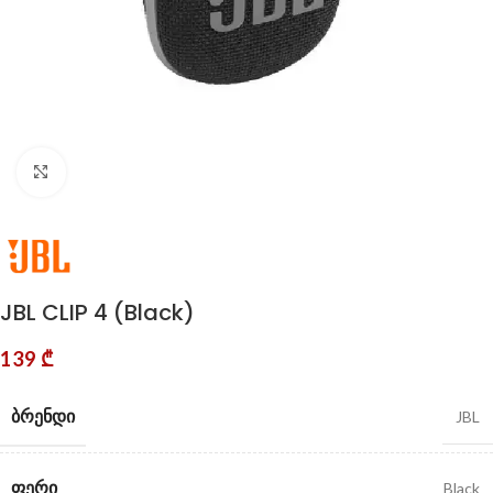
Click to enlarge
JBL CLIP 4 (Black)
139
₾
ᲑᲠᲔᲜᲓᲘ
JBL
ᲤᲔᲠᲘ
Black