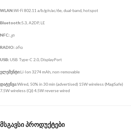
WLAN:
Wi-Fi 802.11 a/b/g/n/ac/6e, dual-band, hotspot
Bluetooth:
5.3, A2DP, LE
NFC:
კი
RADIO:
არა
USB:
USB Type-C 2.0, DisplayPort
ელემენტი:
Li-Ion 3274 mAh, non-removable
დატენვა:
Wired, 50% in 30 min (advertised) 15W wireless (MagSafe)
7.5W wireless (Qi) 4.5W reverse wired
მსგავსი პროდუქტები