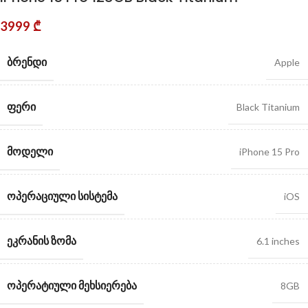
3999
₾
ᲑᲠᲔᲜᲓᲘ
Apple
ᲤᲔᲠᲘ
Black Titanium
ᲛᲝᲓᲔᲚᲘ
iPhone 15 Pro
ᲝᲞᲔᲠᲐᲪᲘᲣᲚᲘ ᲡᲘᲡᲢᲔᲛᲐ
iOS
ᲔᲙᲠᲐᲜᲘᲡ ᲖᲝᲛᲐ
6.1 inches
ᲝᲞᲔᲠᲐᲢᲘᲣᲚᲘ ᲛᲔᲮᲡᲘᲔᲠᲔᲑᲐ
8GB