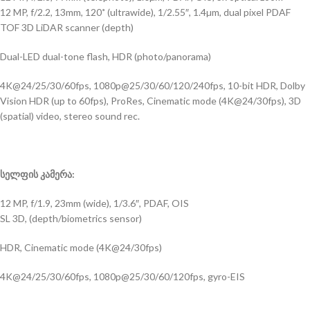
12 MP, f/2.2, 13mm, 120˚ (ultrawide), 1/2.55″, 1.4µm, dual pixel PDAF
TOF 3D LiDAR scanner (depth)
Dual-LED dual-tone flash, HDR (photo/panorama)
4K@24/25/30/60fps, 1080p@25/30/60/120/240fps, 10-bit HDR, Dolby
Vision HDR (up to 60fps), ProRes, Cinematic mode (4K@24/30fps), 3D
(spatial) video, stereo sound rec.
სელფის კამერა:
12 MP, f/1.9, 23mm (wide), 1/3.6″, PDAF, OIS
SL 3D, (depth/biometrics sensor)
HDR, Cinematic mode (4K@24/30fps)
4K@24/25/30/60fps, 1080p@25/30/60/120fps, gyro-EIS