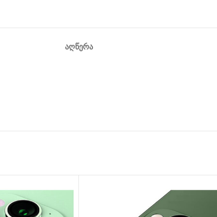
ᲐᲦᲬᲔᲠᲐ