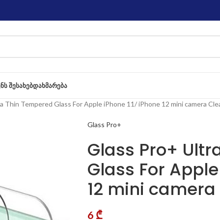
ᲔᲜᲡ ᲨᲔᲡᲐᲮᲔᲑ
ᲓᲐᲮᲛᲐᲠᲔᲑᲐ
ra Thin Tempered Glass For Apple iPhone 11/ iPhone 12 mini camera Cle
Glass Pro+
Glass Pro+ Ult
Glass For Apple
12 mini camera
6
₾