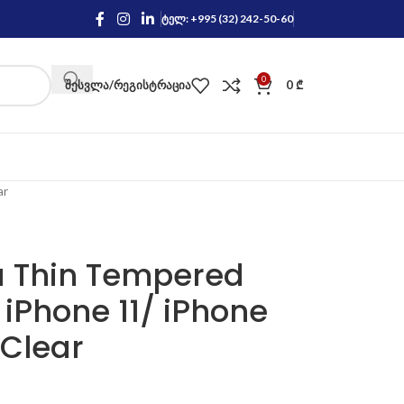
ტელ: +995 (32) 242-50-60
0
ᲨᲔᲡᲕᲚᲐ/ᲠᲔᲒᲘᲡᲢᲠᲐᲪᲘᲐ
0
₾
ar
ra Thin Tempered
 iPhone 11/ iPhone
 Clear