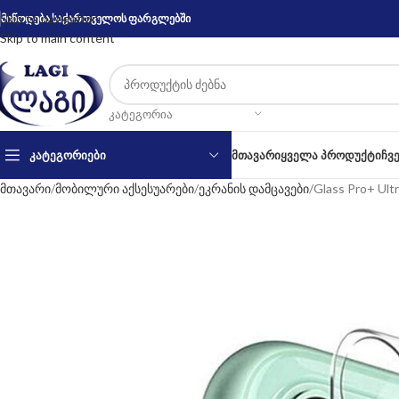
Skip to navigation
მიწოდება საქართველოს ფარგლებში
Skip to main content
ᲙᲐᲢᲔᲒᲝᲠᲘᲐ
ᲙᲐᲢᲔᲒᲝᲠᲘᲔᲑᲘ
ᲛᲗᲐᲕᲐᲠᲘ
ᲧᲕᲔᲚᲐ ᲞᲠᲝᲓᲣᲥᲢᲘ
ᲩᲕ
მთავარი
მობილური აქსესუარები
ეკრანის დამცავები
Glass Pro+ Ult