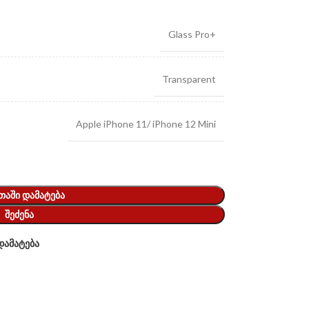
Glass Pro+
Transparent
Apple iPhone 11/ iPhone 12 Mini
ᲗᲐᲨᲘ ᲓᲐᲛᲐᲢᲔᲑᲐ
ᲨᲔᲫᲔᲜᲐ
დამატება