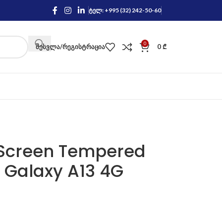
ტელ: +995 (32) 242-50-60
0
ᲨᲔᲡᲕᲚᲐ/ᲠᲔᲒᲘᲡᲢᲠᲐᲪᲘᲐ
0
₾
l Screen Tempered
Galaxy A13 4G