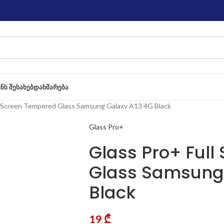
ᲔᲜᲡ ᲨᲔᲡᲐᲮᲔᲑ
ᲓᲐᲮᲛᲐᲠᲔᲑᲐ
l Screen Tempered Glass Samsung Galaxy A13 4G Black
Glass Pro+
Glass Pro+ Ful
Glass Samsung 
Black
19
₾