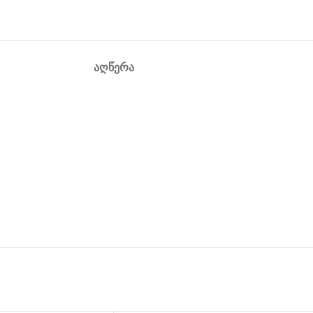
ᲐᲦᲬᲔᲠᲐ