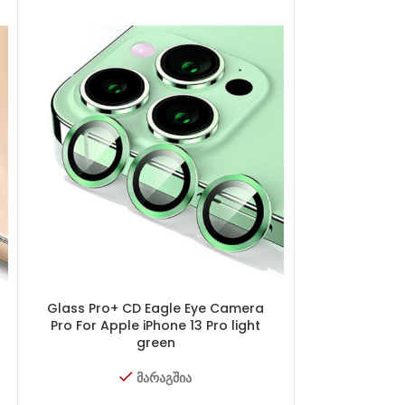
Glass Pro+ CD Eagle Eye Camera
Glass Pro+ 
Pro For Apple iPhone 13 Pro light
Pro For App
green
d
მარაგშია