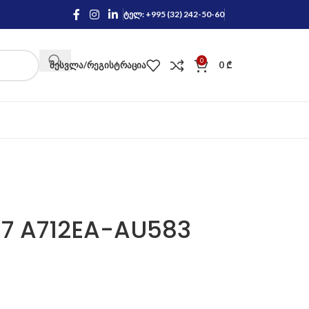
ტელ: +995 (32) 242-50-60
0
ᲨᲔᲡᲕᲚᲐ/ᲠᲔᲒᲘᲡᲢᲠᲐᲪᲘᲐ
0
₾
17 A712EA-AU583