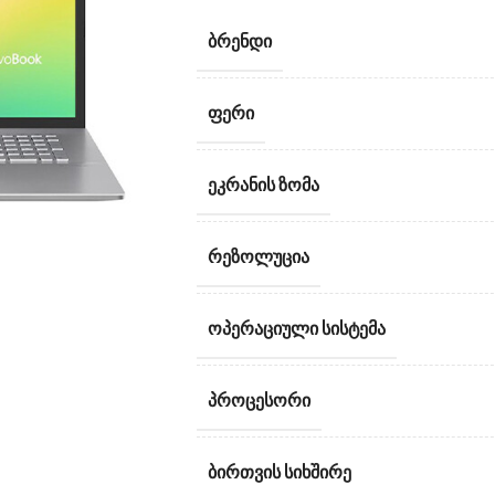
ᲑᲠᲔᲜᲓᲘ
ᲤᲔᲠᲘ
ᲔᲙᲠᲐᲜᲘᲡ ᲖᲝᲛᲐ
ᲠᲔᲖᲝᲚᲣᲪᲘᲐ
ᲝᲞᲔᲠᲐᲪᲘᲣᲚᲘ ᲡᲘᲡᲢᲔᲛᲐ
ᲞᲠᲝᲪᲔᲡᲝᲠᲘ
ᲑᲘᲠᲗᲕᲘᲡ ᲡᲘᲮᲨᲘᲠᲔ