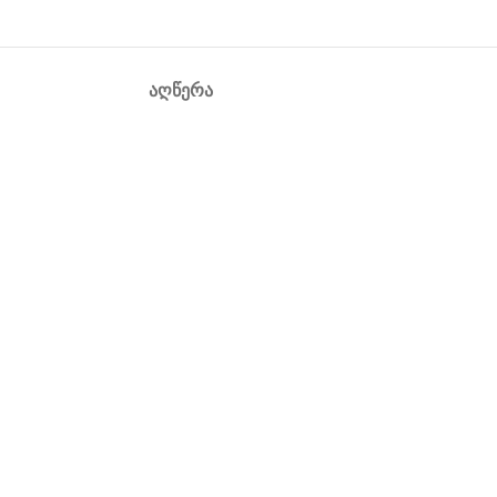
ᲐᲦᲬᲔᲠᲐ