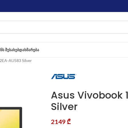
ᲔᲜᲡ ᲨᲔᲡᲐᲮᲔᲑ
ᲓᲐᲮᲛᲐᲠᲔᲑᲐ
2EA-AU583 Silver
Asus Vivobook 
Silver
2149
₾