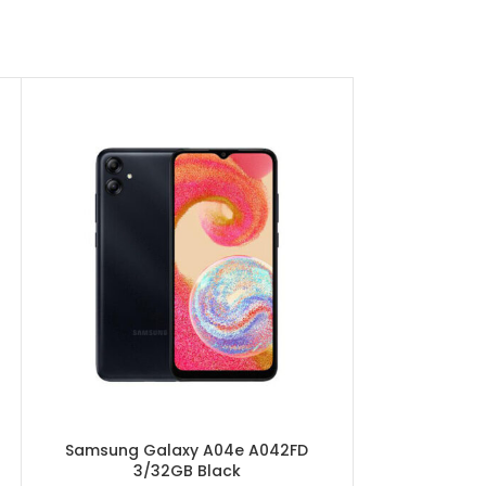
Samsung Galaxy A04e A042FD
Samsung G
3/32GB Black
3