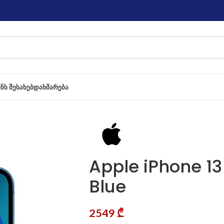
ᲔᲜᲡ ᲨᲔᲡᲐᲮᲔᲑ
ᲓᲐᲮᲛᲐᲠᲔᲑᲐ
Apple iPhone 13
Blue
2549
₾