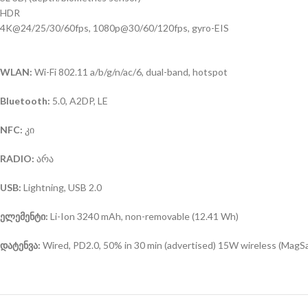
HDR
4K@24/25/30/60fps, 1080p@30/60/120fps, gyro-EIS
WLAN:
Wi-Fi 802.11 a/b/g/n/ac/6, dual-band, hotspot
Bluetooth:
5.0, A2DP, LE
NFC:
კი
RADIO:
არა
USB:
Lightning, USB 2.0
ელემენტი:
Li-Ion 3240 mAh, non-removable (12.41 Wh)
დატენვა:
Wired, PD2.0, 50% in 30 min (advertised) 15W wireless (MagSa