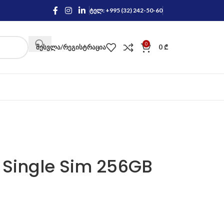
ტელ: +995 (32) 242-50-60
0
ᲨᲔᲡᲕᲚᲐ/ᲠᲔᲒᲘᲡᲢᲠᲐᲪᲘᲐ
0
₾
 Single Sim 256GB