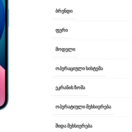
ᲑᲠᲔᲜᲓᲘ
ᲤᲔᲠᲘ
ᲛᲝᲓᲔᲚᲘ
ᲝᲞᲔᲠᲐᲪᲘᲣᲚᲘ ᲡᲘᲡᲢᲔᲛᲐ
ᲔᲙᲠᲐᲜᲘᲡ ᲖᲝᲛᲐ
ᲝᲞᲔᲠᲐᲢᲘᲣᲚᲘ ᲛᲔᲮᲡᲘᲔᲠᲔᲑᲐ
ᲨᲘᲓᲐ ᲛᲔᲮᲡᲘᲔᲠᲔᲑᲐ