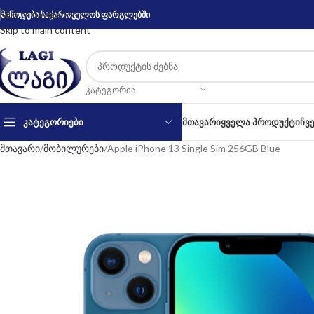
Skip to navigation
მიწოდება საქართველოს ფარგლებში
Skip to main content
ᲙᲐᲢᲔᲒᲝᲠᲘᲐ
ᲙᲐᲢᲔᲒᲝᲠᲘᲔᲑᲘ
ᲛᲗᲐᲕᲐᲠᲘ
ᲧᲕᲔᲚᲐ ᲞᲠᲝᲓᲣᲥᲢᲘ
ᲩᲕ
მთავარი
მობილურები
Apple iPhone 13 Single Sim 256GB Blue