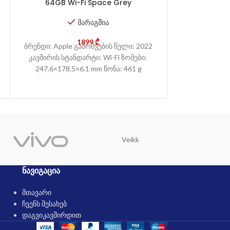
64GB Wi-Fi Space Grey
8.3 inch 64
მარაგშია
1899
₾
ბრენდი: Apple გამოშვების წელი: 2022
ბრენდი: Apple
კავშირის სტანდარტი: Wi-Fi ზომები:
კავშირის სტა
247.6×178.5×6.1 mm წონა: 461 g
195.4×134.
კორპუსის ტიპი: Glass front, aluminum
კორპუსის ტიპი
back, aluminum
ba
Veikk
Trust
ᲜᲐᲕᲘᲒᲐᲪᲘᲐ
მთავარი
ჩვენს შესახებ
დაგვიკავშირდით