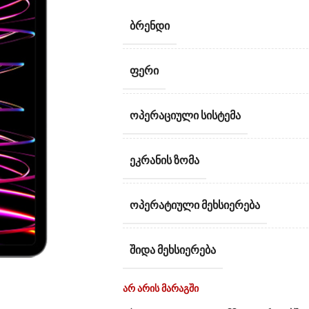
ᲑᲠᲔᲜᲓᲘ
ᲤᲔᲠᲘ
ᲝᲞᲔᲠᲐᲪᲘᲣᲚᲘ ᲡᲘᲡᲢᲔᲛᲐ
ᲔᲙᲠᲐᲜᲘᲡ ᲖᲝᲛᲐ
ᲝᲞᲔᲠᲐᲢᲘᲣᲚᲘ ᲛᲔᲮᲡᲘᲔᲠᲔᲑᲐ
ᲨᲘᲓᲐ ᲛᲔᲮᲡᲘᲔᲠᲔᲑᲐ
არ არის მარაგში