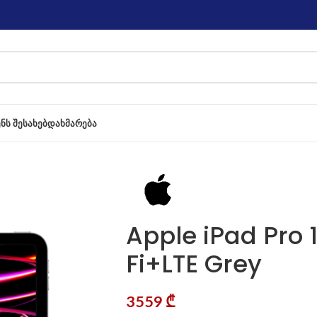
ᲔᲜᲡ ᲨᲔᲡᲐᲮᲔᲑ
ᲓᲐᲮᲛᲐᲠᲔᲑᲐ
Apple iPad Pro 
Fi+LTE Grey
3559
₾