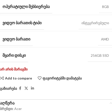
ᲝᲞᲔᲠᲐᲢᲘᲣᲚᲘ ᲛᲔᲮᲡᲘᲔᲠᲔᲑᲐ
8GB
ᲕᲘᲓᲔᲝ ᲑᲐᲠᲐᲗᲘᲡ ᲢᲘᲞᲘ
ინტეგრირებული
ᲕᲘᲓᲔᲝ ᲑᲐᲠᲐᲗᲘ
AMD
ᲛᲧᲐᲠᲘ ᲓᲘᲡᲙᲘ
256GB SSD
არ არის მარაგში
Add to compare
ფავორიტებში დამატება
გაზიარება
აღწერა
ბრენდი:
Acer