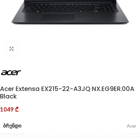
Click to enlarge
Acer Extensa EX215-22-A3JQ NX.EG9ER.00A
Black
1049
₾
ᲑᲠᲔᲜᲓᲘ
Acer