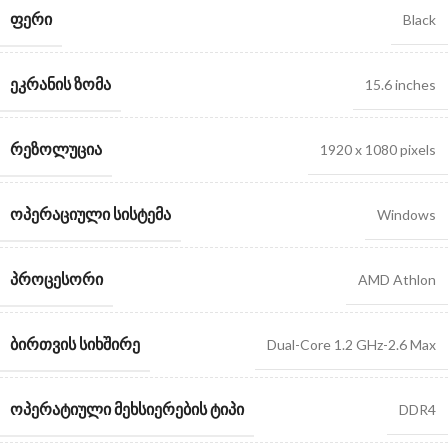
ᲤᲔᲠᲘ
Black
ᲔᲙᲠᲐᲜᲘᲡ ᲖᲝᲛᲐ
15.6 inches
ᲠᲔᲖᲝᲚᲣᲪᲘᲐ
1920 x 1080 pixels
ᲝᲞᲔᲠᲐᲪᲘᲣᲚᲘ ᲡᲘᲡᲢᲔᲛᲐ
Windows
ᲞᲠᲝᲪᲔᲡᲝᲠᲘ
AMD Athlon
ᲑᲘᲠᲗᲕᲘᲡ ᲡᲘᲮᲨᲘᲠᲔ
Dual-Core 1.2 GHz-2.6 Max
ᲝᲞᲔᲠᲐᲢᲘᲣᲚᲘ ᲛᲔᲮᲡᲘᲔᲠᲔᲑᲘᲡ ᲢᲘᲞᲘ
DDR4