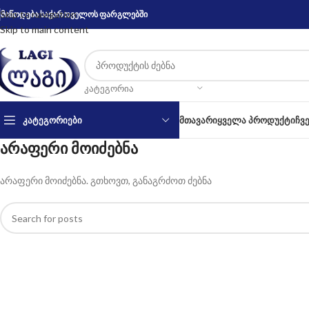
Skip to navigation
მიწოდება საქართველოს ფარგლებში
Skip to main content
ᲙᲐᲢᲔᲒᲝᲠᲘᲐ
ᲙᲐᲢᲔᲒᲝᲠᲘᲔᲑᲘ
ᲛᲗᲐᲕᲐᲠᲘ
ᲧᲕᲔᲚᲐ ᲞᲠᲝᲓᲣᲥᲢᲘ
ᲩᲕ
არაფერი მოიძებნა
არაფერი მოიძებნა. გთხოვთ, განაგრძოთ ძებნა