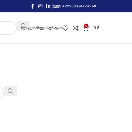
ტელ: +995 (32) 242-50-60
0
ᲨᲔᲡᲕᲚᲐ/ᲠᲔᲒᲘᲡᲢᲠᲐᲪᲘᲐ
0
₾