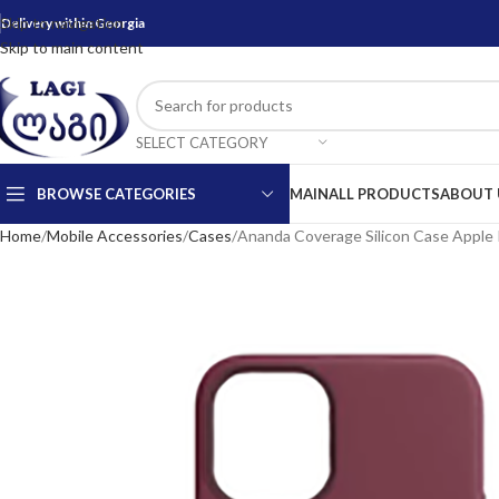
Skip to navigation
Delivery within Georgia
Skip to main content
SELECT CATEGORY
BROWSE CATEGORIES
MAIN
ALL PRODUCTS
ABOUT 
Home
Mobile Accessories
Cases
Ananda Coverage Silicon Case Apple 