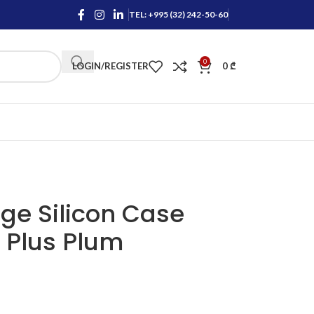
TEL: +995 (32) 242-50-60
0
LOGIN/REGISTER
0
₾
e Silicon Case
 Plus Plum