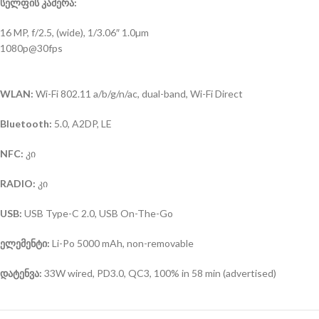
სელფის კამერა:
16 MP, f/2.5, (wide), 1/3.06″ 1.0µm
1080p@30fps
WLAN:
Wi-Fi 802.11 a/b/g/n/ac, dual-band, Wi-Fi Direct
Bluetooth:
5.0, A2DP, LE
NFC:
კი
RADIO:
კი
USB:
USB Type-C 2.0, USB On-The-Go
ელემენტი:
Li-Po 5000 mAh, non-removable
დატენვა:
33W wired, PD3.0, QC3, 100% in 58 min (advertised)