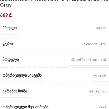
Gray
689
₾
ᲑᲠᲔᲜᲓᲘ
Xiaomi
ᲤᲔᲠᲘ
Graphite Grey
ᲛᲝᲓᲔᲚᲘ
Xiaomi Redmi Note 11S
ᲝᲞᲔᲠᲐᲪᲘᲣᲚᲘ ᲡᲘᲡᲢᲔᲛᲐ
Android
ᲔᲙᲠᲐᲜᲘᲡ ᲖᲝᲛᲐ
6.43 inches
ᲝᲞᲔᲠᲐᲢᲘᲣᲚᲘ ᲛᲔᲮᲡᲘᲔᲠᲔᲑᲐ
6GB