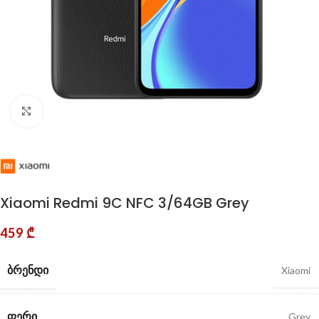
Click to enlarge
Xiaomi Redmi 9C NFC 3/64GB Grey
459
₾
ᲑᲠᲔᲜᲓᲘ
Xiaomi
ᲤᲔᲠᲘ
Grey