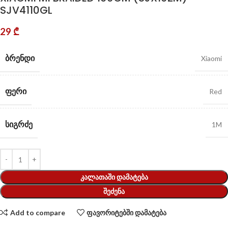
SJV4110GL
29
₾
ᲑᲠᲔᲜᲓᲘ
Xiaomi
ᲤᲔᲠᲘ
Red
ᲡᲘᲒᲠᲫᲔ
1M
ᲙᲐᲚᲐᲗᲐᲨᲘ ᲓᲐᲛᲐᲢᲔᲑᲐ
ᲨᲔᲫᲔᲜᲐ
Add to compare
ფავორიტებში დამატება