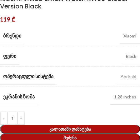
Version Black
119
₾
ᲑᲠᲔᲜᲓᲘ
Xiaomi
ᲤᲔᲠᲘ
Black
ᲝᲞᲔᲠᲐᲪᲘᲣᲚᲘ ᲡᲘᲡᲢᲔᲛᲐ
Android
ᲔᲙᲠᲐᲜᲘᲡ ᲖᲝᲛᲐ
1.28 inches
ᲙᲐᲚᲐᲗᲐᲨᲘ ᲓᲐᲛᲐᲢᲔᲑᲐ
ᲨᲔᲫᲔᲜᲐ