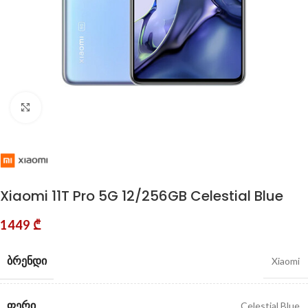
Click to enlarge
Xiaomi 11T Pro 5G 12/256GB Celestial Blue
1449
₾
ᲑᲠᲔᲜᲓᲘ
Xiaomi
ᲤᲔᲠᲘ
Celestial Blue