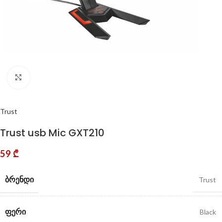
Click to enlarge
Trust
Trust usb Mic GXT210
59
₾
ᲑᲠᲔᲜᲓᲘ
Trust
ᲤᲔᲠᲘ
Black