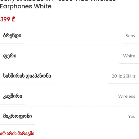
Earphones White
399
₾
ᲑᲠᲔᲜᲓᲘ
Sony
ᲤᲔᲠᲘ
White
ᲡᲘᲮᲨᲘᲠᲘᲡ ᲓᲘᲐᲞᲐᲖᲝᲜᲘ
20Hz-20kHz
ᲙᲐᲕᲨᲘᲠᲘ
Wireless
ᲛᲘᲙᲠᲝᲤᲝᲜᲘ
Yes
არ არის მარაგში