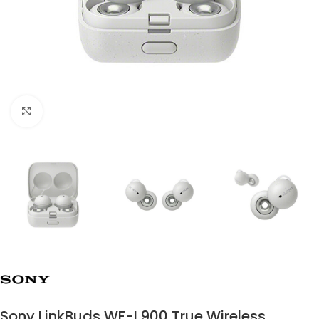
Click to enlarge
Sony LinkBuds WF-L900 True Wireless