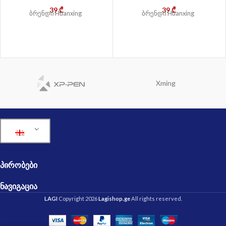
39
₾
39
₾
ბრენდი Huanxing
ბრენდი Huanxing
Xming
ᲞᲘᲠᲝᲑᲔᲑᲘ
ᲜᲐᲕᲘᲒᲐᲪᲘᲐ
LAGI
Copyright 2026
Lagishop.ge
All rights reserved.