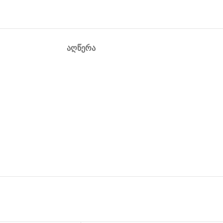
ᲐᲦᲬᲔᲠᲐ