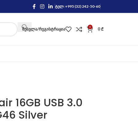
ტელ: +995 (32) 242-50-60
0
ᲨᲔᲡᲕᲚᲐ/ᲠᲔᲒᲘᲡᲢᲠᲐᲪᲘᲐ
0
₾
air 16GB USB 3.0
6 Silver