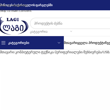
Skip to navigation
მიწოდება საქართველოს ფარგლებში
Skip to main content
ᲙᲐᲢᲔᲒᲝᲠᲘᲐ
ᲙᲐᲢᲔᲒᲝᲠᲘᲔᲑᲘ
ᲛᲗᲐᲕᲐᲠᲘ
ᲧᲕᲔᲚᲐ ᲞᲠᲝᲓᲣᲥᲢᲘ
ᲩᲕ
მთავარი
კომპიუტერული ტექნიკა
პერიფერიალები
მეხსიერება/USB