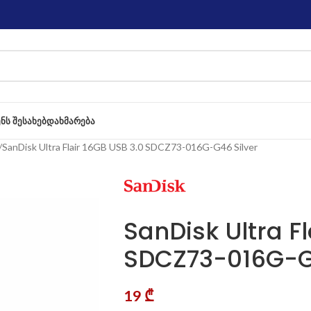
ᲔᲜᲡ ᲨᲔᲡᲐᲮᲔᲑ
ᲓᲐᲮᲛᲐᲠᲔᲑᲐ
SanDisk Ultra Flair 16GB USB 3.0 SDCZ73-016G-G46 Silver
SanDisk Ultra Fl
SDCZ73-016G-G4
19
₾