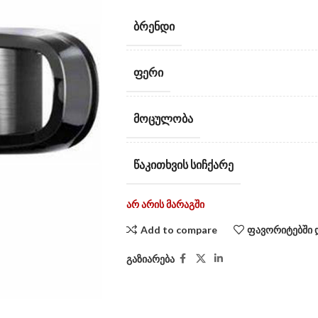
ᲑᲠᲔᲜᲓᲘ
ᲤᲔᲠᲘ
ᲛᲝᲪᲣᲚᲝᲑᲐ
ᲬᲐᲙᲘᲗᲮᲕᲘᲡ ᲡᲘᲩᲥᲐᲠᲔ
არ არის მარაგში
Add to compare
ფავორიტებში 
გაზიარება