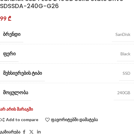
SDSSDA-240G-G26
99
₾
ᲑᲠᲔᲜᲓᲘ
SanDisk
ᲤᲔᲠᲘ
Black
ᲛᲔᲮᲡᲘᲔᲠᲔᲑᲘᲡ ᲢᲘᲞᲘ
SSD
ᲛᲝᲪᲣᲚᲝᲑᲐ
240GB
არ არის მარაგში
Add to compare
ფავორიტებში დამატება
გაზიარება