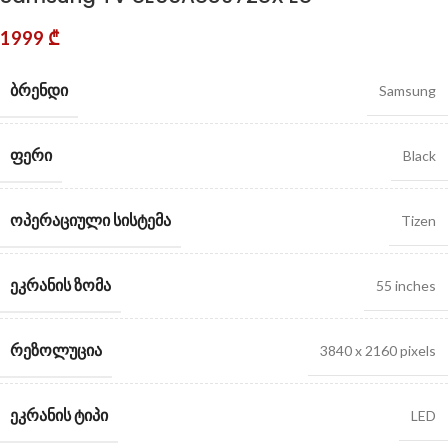
1999
₾
ᲑᲠᲔᲜᲓᲘ
Samsung
ᲤᲔᲠᲘ
Black
ᲝᲞᲔᲠᲐᲪᲘᲣᲚᲘ ᲡᲘᲡᲢᲔᲛᲐ
Tizen
ᲔᲙᲠᲐᲜᲘᲡ ᲖᲝᲛᲐ
55 inches
ᲠᲔᲖᲝᲚᲣᲪᲘᲐ
3840 x 2160 pixels
ᲔᲙᲠᲐᲜᲘᲡ ᲢᲘᲞᲘ
LED