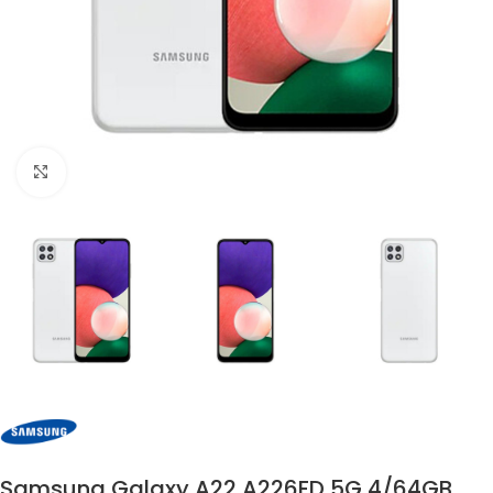
Click to enlarge
Samsung Galaxy A22 A226FD 5G 4/64GB