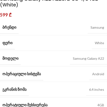
(White)
599
₾
ᲑᲠᲔᲜᲓᲘ
Samsung
ᲤᲔᲠᲘ
White
ᲛᲝᲓᲔᲚᲘ
Samsung Galaxy A22
ᲝᲞᲔᲠᲐᲪᲘᲣᲚᲘ ᲡᲘᲡᲢᲔᲛᲐ
Android
ᲔᲙᲠᲐᲜᲘᲡ ᲖᲝᲛᲐ
6.4 inches
ᲝᲞᲔᲠᲐᲢᲘᲣᲚᲘ ᲛᲔᲮᲡᲘᲔᲠᲔᲑᲐ
4GB