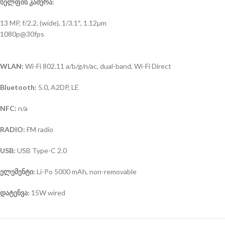
სელფის კამერა:
13 MP, f/2.2, (wide), 1/3.1″, 1.12µm
1080p@30fps
WLAN:
Wi-Fi 802.11 a/b/g/n/ac, dual-band, Wi-Fi Direct
Bluetooth:
5.0, A2DP, LE
NFC:
n/a
RADIO:
FM radio
USB:
USB Type-C 2.0
ელემენტი:
Li-Po 5000 mAh, non-removable
დატენვა:
15W wired