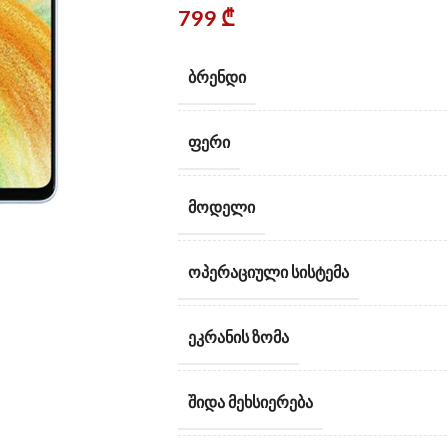
799
₾
ᲑᲠᲔᲜᲓᲘ
ᲤᲔᲠᲘ
ᲛᲝᲓᲔᲚᲘ
ᲝᲞᲔᲠᲐᲪᲘᲣᲚᲘ ᲡᲘᲡᲢᲔᲛᲐ
ᲔᲙᲠᲐᲜᲘᲡ ᲖᲝᲛᲐ
ᲨᲘᲓᲐ ᲛᲔᲮᲡᲘᲔᲠᲔᲑᲐ