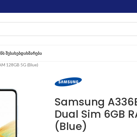
ᲔᲜᲡ ᲨᲔᲡᲐᲮᲔᲑ
ᲓᲐᲮᲛᲐᲠᲔᲑᲐ
AM 128GB 5G (Blue)
Samsung A336E
Dual Sim 6GB 
(Blue)