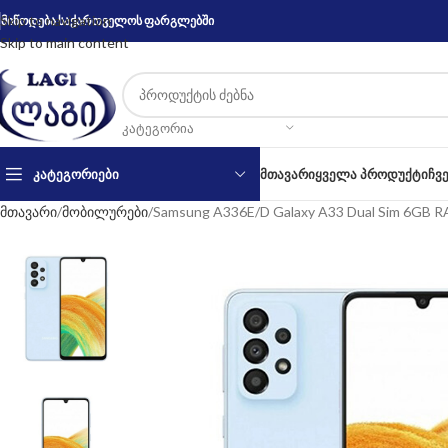
Skip to navigation
მიწოდება საქართველოს ფარგლებში
Skip to main content
ᲙᲐᲢᲔᲒᲝᲠᲘᲐ
ᲙᲐᲢᲔᲒᲝᲠᲘᲔᲑᲘ
ᲛᲗᲐᲕᲐᲠᲘ
ᲧᲕᲔᲚᲐ ᲞᲠᲝᲓᲣᲥᲢᲘ
ᲩᲕ
მთავარი
მობილურები
Samsung A336E/D Galaxy A33 Dual Sim 6GB R