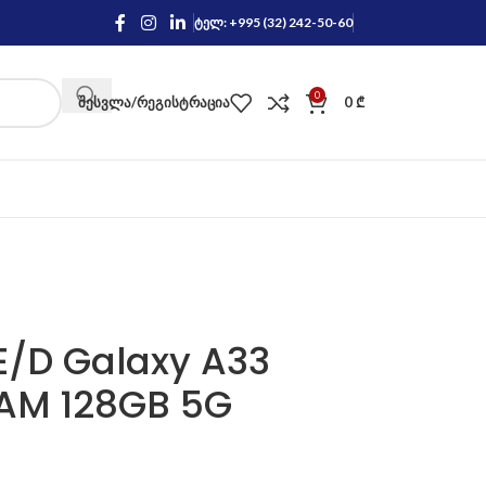
ტელ: +995 (32) 242-50-60
0
ᲨᲔᲡᲕᲚᲐ/ᲠᲔᲒᲘᲡᲢᲠᲐᲪᲘᲐ
0
₾
/D Galaxy A33
RAM 128GB 5G