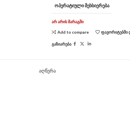
ᲝᲞᲔᲠᲐᲢᲘᲣᲚᲘ ᲛᲔᲮᲡᲘᲔᲠᲔᲑᲐ
არ არის მარაგში
Add to compare
ფავორიტებში 
გაზიარება
ᲐᲦᲬᲔᲠᲐ