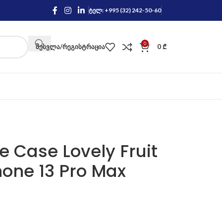
ტელ: +995 (32) 242-50-60
0
ᲨᲔᲡᲕᲚᲐ/ᲠᲔᲒᲘᲡᲢᲠᲐᲪᲘᲐ
0
₾
e Case Lovely Fruit
hone 13 Pro Max