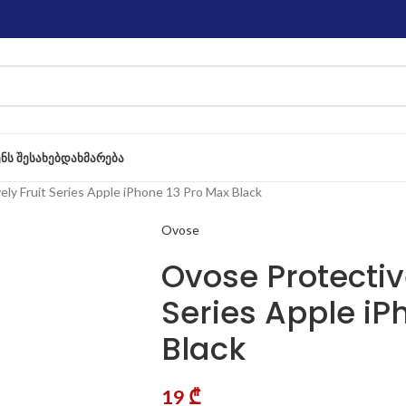
ᲔᲜᲡ ᲨᲔᲡᲐᲮᲔᲑ
ᲓᲐᲮᲛᲐᲠᲔᲑᲐ
ly Fruit Series Apple iPhone 13 Pro Max Black
Ovose
Ovose Protectiv
Series Apple iP
Black
19
₾