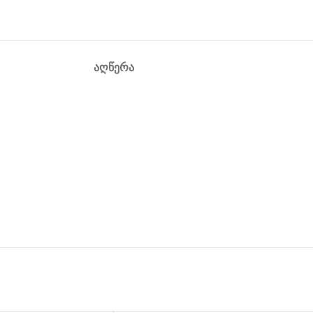
ᲐᲦᲬᲔᲠᲐ