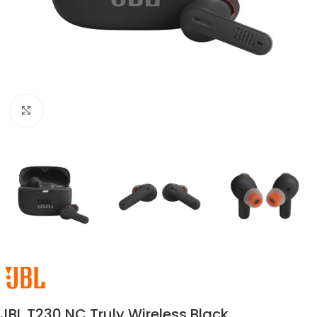
Click to enlarge
JBL T230 NC Truly Wireless Black