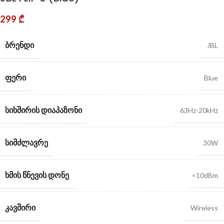
299
₾
ᲑᲠᲔᲜᲓᲘ
JBL
ᲤᲔᲠᲘ
Blue
ᲡᲘᲮᲨᲘᲠᲘᲡ ᲓᲘᲐᲞᲐᲖᲝᲜᲘ
63Hz-20kHz
ᲡᲘᲛᲫᲚᲐᲕᲠᲔ
30W
ᲮᲛᲘᲡ ᲬᲜᲔᲕᲘᲡ ᲓᲝᲜᲔ
<10dBm
ᲙᲐᲕᲨᲘᲠᲘ
Wireless