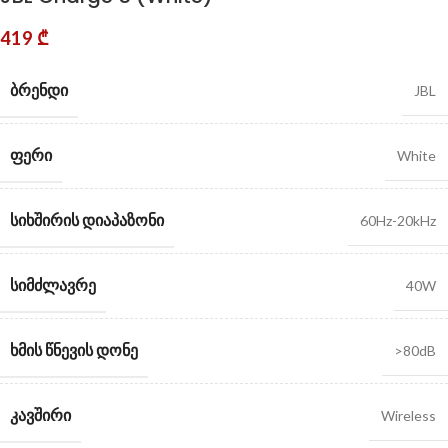
419
₾
ᲑᲠᲔᲜᲓᲘ
JBL
ᲤᲔᲠᲘ
White
ᲡᲘᲮᲨᲘᲠᲘᲡ ᲓᲘᲐᲞᲐᲖᲝᲜᲘ
60Hz-20kHz
ᲡᲘᲛᲫᲚᲐᲕᲠᲔ
40W
ᲮᲛᲘᲡ ᲬᲜᲔᲕᲘᲡ ᲓᲝᲜᲔ
>80dB
ᲙᲐᲕᲨᲘᲠᲘ
Wireless