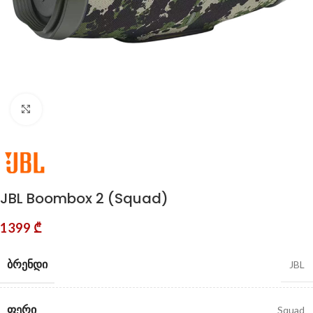
Click to enlarge
JBL Boombox 2 (Squad)
1399
₾
ᲑᲠᲔᲜᲓᲘ
JBL
ᲤᲔᲠᲘ
Squad