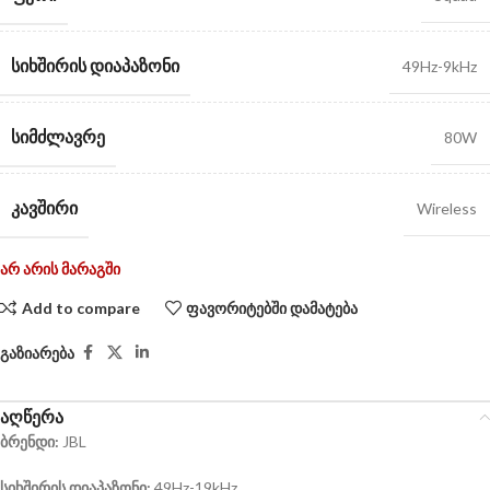
ᲡᲘᲮᲨᲘᲠᲘᲡ ᲓᲘᲐᲞᲐᲖᲝᲜᲘ
49Hz-9kHz
ᲡᲘᲛᲫᲚᲐᲕᲠᲔ
80W
ᲙᲐᲕᲨᲘᲠᲘ
Wireless
არ არის მარაგში
Add to compare
ფავორიტებში დამატება
გაზიარება
აღწერა
ბრენდი:
JBL
სიხშირის დიაპაზონი:
49Hz-19kHz