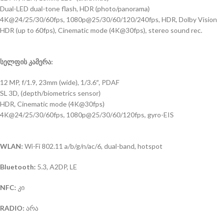
Dual-LED dual-tone flash, HDR (photo/panorama)
4K@24/25/30/60fps, 1080p@25/30/60/120/240fps, HDR, Dolby Vision
HDR (up to 60fps), Cinematic mode (4K@30fps), stereo sound rec.
სელფის კამერა:
12 MP, f/1.9, 23mm (wide), 1/3.6″, PDAF
SL 3D, (depth/biometrics sensor)
HDR, Cinematic mode (4K@30fps)
4K@24/25/30/60fps, 1080p@25/30/60/120fps, gyro-EIS
WLAN:
Wi-Fi 802.11 a/b/g/n/ac/6, dual-band, hotspot
Bluetooth:
5.3, A2DP, LE
NFC:
კი
RADIO:
არა