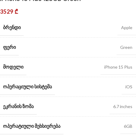
3529
₾
ᲑᲠᲔᲜᲓᲘ
Apple
ᲤᲔᲠᲘ
Green
ᲛᲝᲓᲔᲚᲘ
iPhone 15 Plus
ᲝᲞᲔᲠᲐᲪᲘᲣᲚᲘ ᲡᲘᲡᲢᲔᲛᲐ
iOS
ᲔᲙᲠᲐᲜᲘᲡ ᲖᲝᲛᲐ
6.7 inches
ᲝᲞᲔᲠᲐᲢᲘᲣᲚᲘ ᲛᲔᲮᲡᲘᲔᲠᲔᲑᲐ
6GB