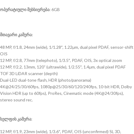
ოპერატიული მეხსიერება:
6GB
მთავარი კამერა:
48 MP, f/1.8, 24mm (wide), 1/1.28″, 1.22µm, dual pixel PDAF, sensor-shift
OIS
12 MP, f/2.8, 77mm (telephoto), 1/3.5″, PDAF, OIS, 3x optical zoom
12 MP, f/2.2, 13mm, 120˚ (ultrawide), 1/2.55″, 1.4µm, dual pixel PDAF
TOF 3D LiDAR scanner (depth)
Dual-LED dual-tone flash, HDR (photo/panorama)
4K@24/25/30/60fps, 1080p@25/30/60/120/240fps, 10-bit HDR, Dolby
Vision HDR (up to 60fps), ProRes, Cinematic mode (4K@24/30fps),
stereo sound rec.
სელფის კამერა:
12 MP, f/1.9, 23mm (wide), 1/3.6″, PDAF, OIS (unconfirmed) SL 3D,