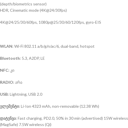
(depth/biometrics sensor)
HDR, Cinematic mode (4K@24/30fps)
4K@24/25/30/60fps, 1080p@25/30/60/120fps, gyro-EIS
WLAN:
Wi-Fi 802.11 a/b/g/n/ac/6, dual-band, hotspot
Bluetooth:
5.3, A2DP, LE
NFC:
კი
RADIO:
არა
USB:
Lightning, USB 2.0
ელემენტი:
Li-Ion 4323 mAh, non-removable (12.38 Wh)
დატენვა:
Fast charging, PD2.0, 50% in 30 min (advertised) 15W wireless
(MagSafe) 7.5W wireless (Qi)