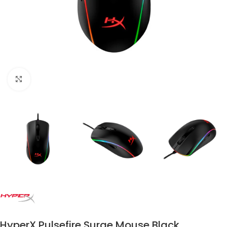
Click to enlarge
HyperX Pulsefire Surge Mouse Black