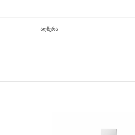
ᲐᲦᲬᲔᲠᲐ