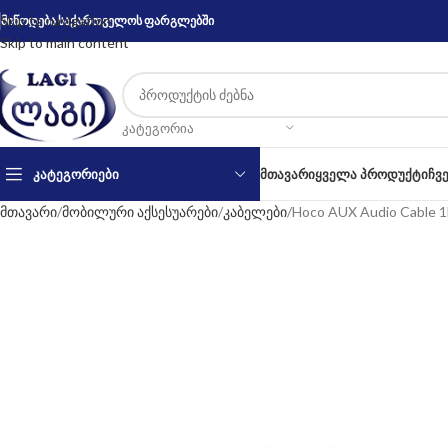
Skip to navigation
მიწოდება საქართველოს ფარგლებში
Skip to main content
ᲙᲐᲢᲔᲒᲝᲠᲘᲐ
ᲙᲐᲢᲔᲒᲝᲠᲘᲔᲑᲘ
ᲛᲗᲐᲕᲐᲠᲘ
ᲧᲕᲔᲚᲐ ᲞᲠᲝᲓᲣᲥᲢᲘ
ᲩᲕ
მთავარი
მობილური აქსესუარები
კაბელები
Hoco AUX Audio Cable 