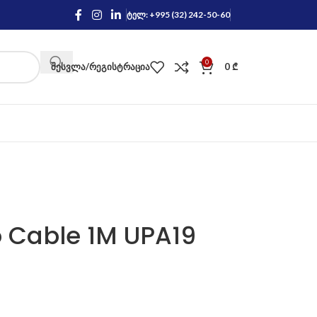
ტელ: +995 (32) 242-50-60
0
ᲨᲔᲡᲕᲚᲐ/ᲠᲔᲒᲘᲡᲢᲠᲐᲪᲘᲐ
0
₾
 Cable 1M UPA19