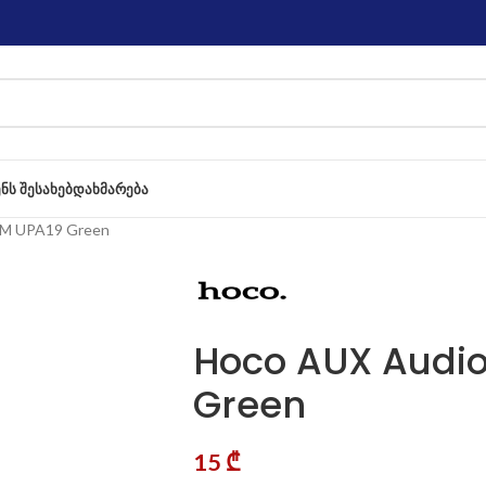
ᲔᲜᲡ ᲨᲔᲡᲐᲮᲔᲑ
ᲓᲐᲮᲛᲐᲠᲔᲑᲐ
1M UPA19 Green
Hoco AUX Audio
Green
15
₾