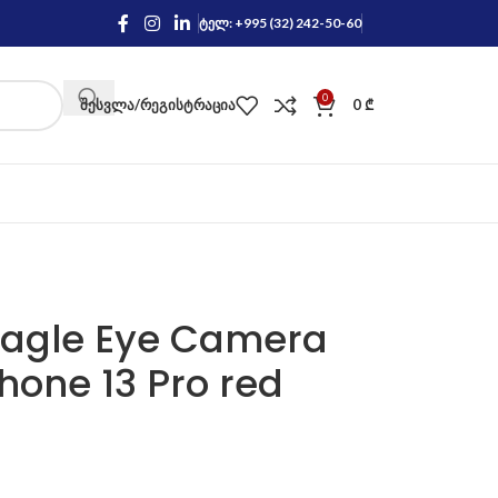
ტელ: +995 (32) 242-50-60
0
ᲨᲔᲡᲕᲚᲐ/ᲠᲔᲒᲘᲡᲢᲠᲐᲪᲘᲐ
0
₾
Eagle Eye Camera
Phone 13 Pro red