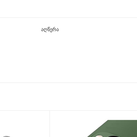
ᲐᲦᲬᲔᲠᲐ