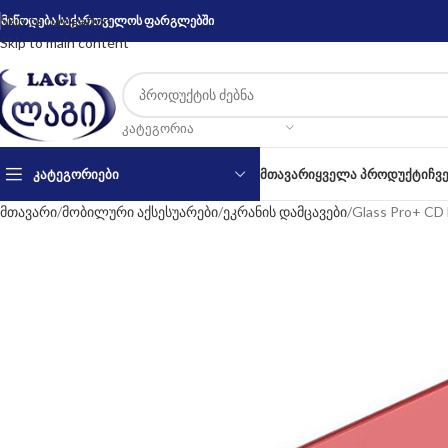
Skip to navigation
მიწოდება საქართველოს ფარგლებში
Skip to main content
ᲙᲐᲢᲔᲒᲝᲠᲘᲐ
ᲙᲐᲢᲔᲒᲝᲠᲘᲔᲑᲘ
ᲛᲗᲐᲕᲐᲠᲘ
ᲧᲕᲔᲚᲐ ᲞᲠᲝᲓᲣᲥᲢᲘ
ᲩᲕ
მთავარი
მობილური აქსესუარები
ეკრანის დამცავები
Glass Pro+ CD 