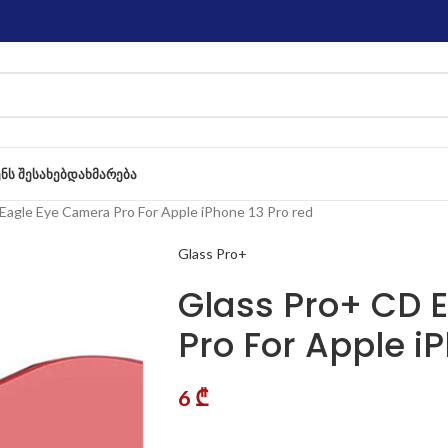
ᲔᲜᲡ ᲨᲔᲡᲐᲮᲔᲑ
ᲓᲐᲮᲛᲐᲠᲔᲑᲐ
Eagle Eye Camera Pro For Apple iPhone 13 Pro red
Glass Pro+
Glass Pro+ CD 
Pro For Apple i
6
₾