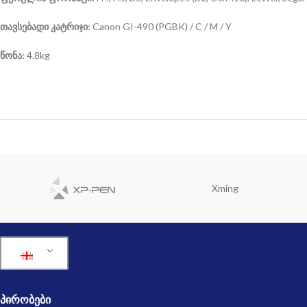
თავსებადი კატრიჯი:
Canon GI-490 (PGBK) / C / M / Y
წონა:
4.8kg
Xming
ᲞᲘᲠᲝᲑᲔᲑᲘ