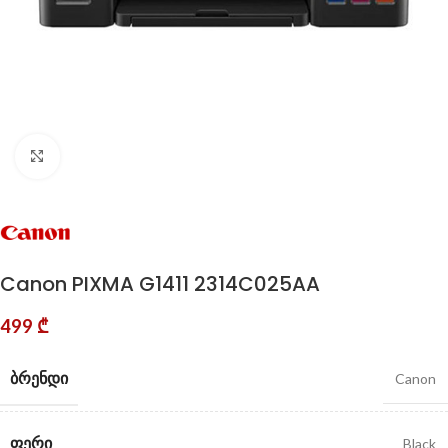
Click to enlarge
Canon PIXMA G1411 2314C025AA
499
₾
ᲑᲠᲔᲜᲓᲘ
Canon
ᲤᲔᲠᲘ
Black