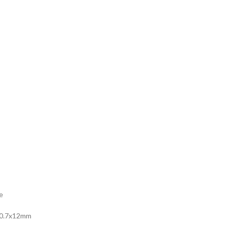
e
30.7x12mm