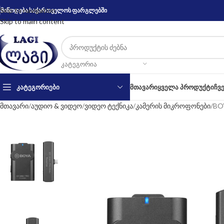
Skip to navigation
მიწოდება საქართველოს ფარგლებში
Skip to main content
ᲙᲐᲢᲔᲒᲝᲠᲘᲐ
ᲙᲐᲢᲔᲒᲝᲠᲘᲔᲑᲘ
ᲛᲗᲐᲕᲐᲠᲘ
ᲧᲕᲔᲚᲐ ᲞᲠᲝᲓᲣᲥᲢᲘ
ᲩᲕ
მთავარი
აუდიო & ვიდეო
ვიდეო ტექნიკა
კამერის მიკროფონები
BOY