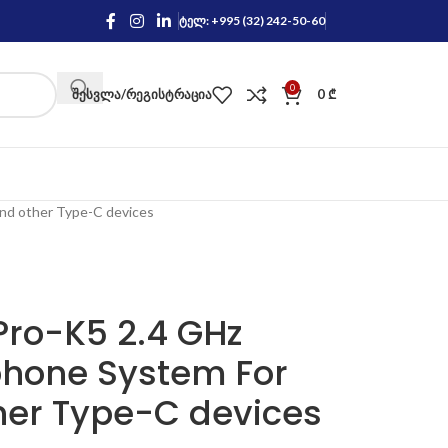
ტელ: +995 (32) 242-50-60
0
ᲨᲔᲡᲕᲚᲐ/ᲠᲔᲒᲘᲡᲢᲠᲐᲪᲘᲐ
0
₾
nd other Type-C devices
ro-K5 2.4 GHz
phone System For
her Type-C devices