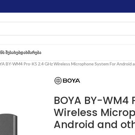
ᲔᲜᲡ ᲨᲔᲡᲐᲮᲔᲑ
ᲓᲐᲮᲛᲐᲠᲔᲑᲐ
A BY-WM4 Pro-K5 2.4 GHz Wireless Microphone System For Android a
BOYA BY-WM4 P
Wireless Micro
Android and ot