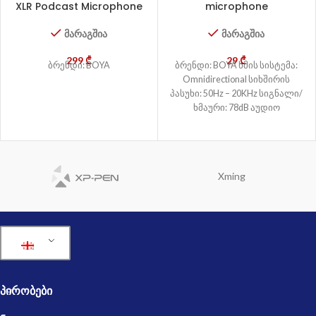
XLR Podcast Microphone
microphone
მარაგშია
მარაგშია
299
₾
29
₾
ბრენდი: BOYA
ბრენდი: BOYA ხმის სისტემა:
Omnidirectional სიხშირის
პასუხი: 50Hz – 20KHz სიგნალი/
ხმაური: 78dB აუდიო
კონექტორი: 1/8″(3.5mm) jack
დენის მოთხოვნები: Supplied by
Xming
ᲞᲘᲠᲝᲑᲔᲑᲘ